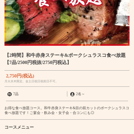
【2時間】和牛赤身ステーキ&ポークシュラスコ食べ放題
【7品/2500円税抜/2750円税込】
2,750円
(税込)
月火水木限定。金土日祝日祝前日不可。
7品
2名
～
お得な食べ放題コース。和牛赤身ステーキ&目の前カットのポークシュラスコ
食べ放題です！ご宴会・飲み会・女子会・合コンにも◎
コースメニュー