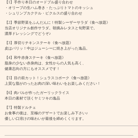
【1】手作り本日のオードブル盛り合わせ
・オリーブの生ハム巻き・たっぷりトマトのキッシュ
・シュリンプカクテル・ピクルスの盛り合わせ
【2】季節野菜をふんだんに！特製シーザーサラダ《食べ放題》
当店オリジナル創作サラダ。朝摘みレタスと旬野菜で。
濃厚ドレッシングでどうぞ♪
【3】厚切りチキンステーキ《食べ放題》
皮はパリッ！中はジューシーに焼き上がった逸品。
【4】和牛赤身ステーキ《食べ放題》
この店舗情報をシェアする
脂身の少ない赤身肉は、女性からの人気も高く、
健康志向の方にもオススメです！
【2時間】和牛赤身ステーキ&ポークシュラスコ食べ放題
【5】目の前カット！シュラスコポーク《食べ放題》
上質な脂がのったお肉の深い味わいをお楽しみください！
【7品/2500円税抜/2750円税込】 | 本格シュラスコ&新鮮お野
菜食べ放題 NIKU ROCK 2969 新宿西口店
【6】肉バルが作ったガーリックライス
本日の素材で頂くヤミツキの逸品
東京都新宿区西新宿７-15-15 3F
https://niku-rock.owst.jp/courses/123308870
【7】特製ドルチェ
お食事の後は、至極のデザートでお楽しみ下さい♪
優しい口溶けの味わいが最後を締めくくります。
お店情報をコピー