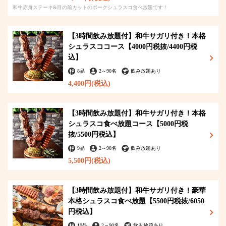
和牛赤身ステーキ&目の前カットのポークシュラスコ食べ放題です！
【3時間飲み放題付】和牛サガリ付き！本格
シュラスココース【4000円税抜/4400円税
込】
8品
2
～
90名
飲み放題あり
4,400円
(税込)
【3時間飲み放題付】和牛サガリ付き！本格
シュラスコ食べ放題コース【5000円税
この店舗情報をシェアする
抜/5500円税込】
9品
2
～
90名
飲み放題あり
【バースデー＆記念日特典】デザートプレートプレゼント♪
サプライズにおすすめ☆ | 本格シュラスコ&新鮮お野菜食べ
5,500円
(税込)
放題 NIKU ROCK 2969 新宿西口店
東京都新宿区西新宿７-15-15 3F
【3時間飲み放題付】和牛サガリ付き！豪華
https://niku-rock.owst.jp/coupons/53360265
本格シュラスコ食べ放題【5500円税抜/6050
円税込】
お店情報をコピー
10品
2
～
90名
飲み放題あり