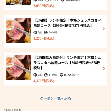
6,050円
(税込)
【2時間】ランチ限定！本格シュラスコ食べ
放題コース【2980円税抜/3278円税込】
閉じる
5品
2
～
90名
3,278円
(税込)
【2時間飲み放題付】ランチ限定！本格シュ
ラスコ食べ放題コース【3980円税抜/4378円
税込】
5品
2
～
90名
飲み放題あり
4,378円
(税込)
クーポン一覧へ戻る
ご利用上の注意