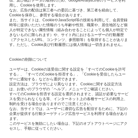
信、及び統計データの取得のため、GoogleAnalytics等のサービスを利
用し、Cookieを使用します。
なお、広告の配信は第三者への委託に基づき、第三者を経由して、
Cookieを保存し、参照する場合があります。
また、当サイトは、CookieやJavaScript等の技術を利用して、会員登録
時等に提供いただいた情報のうち年齢や性別、職業や、居住地区など個
人が特定できない属性情報（組み合わせることによっても個人が特定で
きないものに限られます）や、サイト内におけるユーザーの行動履歴
（アクセスしたURL、コンテンツ、参照順等）を取得することがありま
す。ただし、Cookie及び行動履歴には個人情報は一切含まれません。
Cookieの削除について
ユーザーは、Cookieの送受信に関する設定を「すべてのCookieを許可
する」、「すべてのCookieを拒否する」、「Cookieを受信したらユー
ザーに通知する」などから選択できます。
設定方法は、ブラウザにより異なります。 Cookieに関する設定方法
は、お使いのブラウザの「ヘルプ」メニューでご確認ください。
すべてのCookieを拒否する設定を選択されますと、認証が必要なサービ
スを受けられなくなる等、インターネット上の各種サービスの利用上、
制約を受ける場合がありますのでご注意ください。
なお、当サイトでは、ユーザーに適切な広告を配信するために、下記の
企業が提供する行動ターゲティング広告サービスを利用する場合があり
ます。
このサービスを無効にしたい場合は、下記のオプトアウトページにアク
セスし、手順に従ってください。