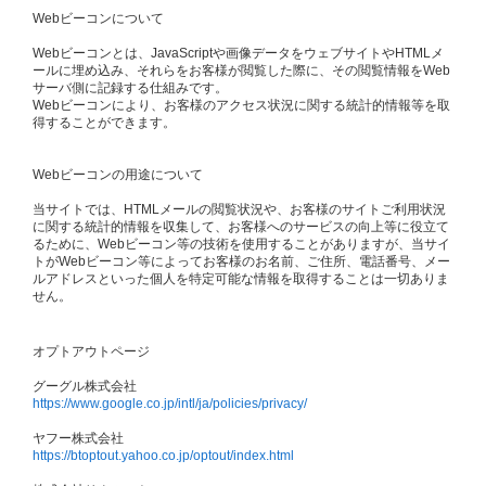
Webビーコンについて
Webビーコンとは、JavaScriptや画像データをウェブサイトやHTMLメ
ールに埋め込み、それらをお客様が閲覧した際に、その閲覧情報をWeb
サーバ側に記録する仕組みです。
Webビーコンにより、お客様のアクセス状況に関する統計的情報等を取
得することができます。
Webビーコンの用途について
当サイトでは、HTMLメールの閲覧状況や、お客様のサイトご利用状況
に関する統計的情報を収集して、お客様へのサービスの向上等に役立て
るために、Webビーコン等の技術を使用することがありますが、当サイ
トがWebビーコン等によってお客様のお名前、ご住所、電話番号、メー
ルアドレスといった個人を特定可能な情報を取得することは一切ありま
せん。
オプトアウトページ
グーグル株式会社
https://www.google.co.jp/intl/ja/policies/privacy/
ヤフー株式会社
https://btoptout.yahoo.co.jp/optout/index.html